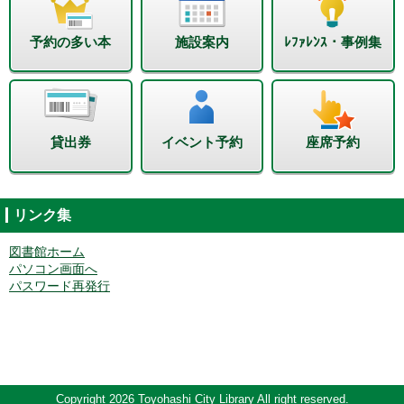
予約の多い本
施設案内
ﾚﾌｧﾚﾝｽ・事例集
貸出券
イベント予約
座席予約
リンク集
図書館ホーム
パソコン画面へ
パスワード再発行
Copyright 2026 Toyohashi City Library All right reserved.