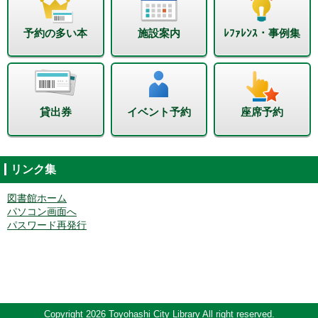
予約の多い本
施設案内
ﾚﾌｧﾚﾝｽ・事例集
貸出券
イベント予約
座席予約
リンク集
図書館ホーム
パソコン画面へ
パスワード再発行
Copyright 2026 Toyohashi City Library All right reserved.