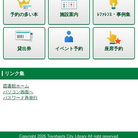
予約の多い本
施設案内
ﾚﾌｧﾚﾝｽ・事例集
貸出券
イベント予約
座席予約
リンク集
図書館ホーム
パソコン画面へ
パスワード再発行
Copyright 2026 Toyohashi City Library All right reserved.