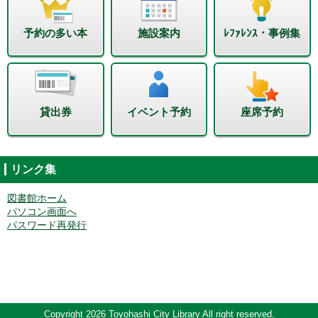
予約の多い本
施設案内
ﾚﾌｧﾚﾝｽ・事例集
貸出券
イベント予約
座席予約
リンク集
図書館ホーム
パソコン画面へ
パスワード再発行
Copyright 2026 Toyohashi City Library All right reserved.