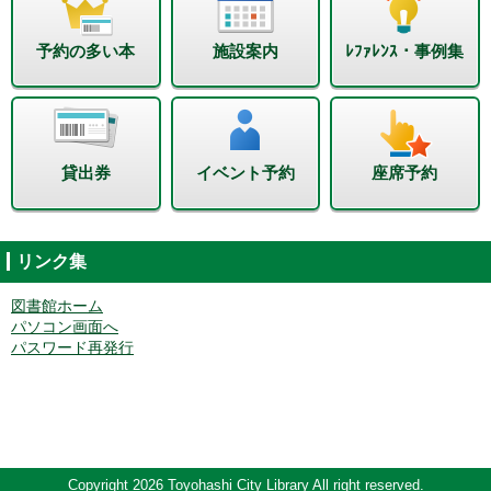
予約の多い本
施設案内
ﾚﾌｧﾚﾝｽ・事例集
貸出券
イベント予約
座席予約
リンク集
図書館ホーム
パソコン画面へ
パスワード再発行
Copyright 2026 Toyohashi City Library All right reserved.