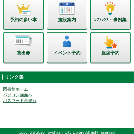
予約の多い本
施設案内
ﾚﾌｧﾚﾝｽ・事例集
貸出券
イベント予約
座席予約
リンク集
図書館ホーム
パソコン画面へ
パスワード再発行
Copyright 2026 Toyohashi City Library All right reserved.