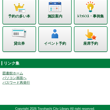
予約の多い本
施設案内
ﾚﾌｧﾚﾝｽ・事例集
貸出券
イベント予約
座席予約
リンク集
図書館ホーム
パソコン画面へ
パスワード再発行
Copyright 2026 Toyohashi City Library All right reserved.