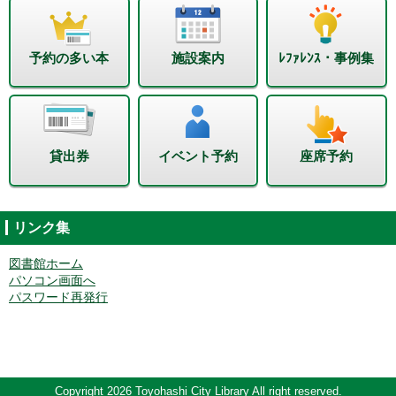
予約の多い本
施設案内
ﾚﾌｧﾚﾝｽ・事例集
貸出券
イベント予約
座席予約
リンク集
図書館ホーム
パソコン画面へ
パスワード再発行
Copyright 2026 Toyohashi City Library All right reserved.