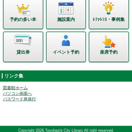
予約の多い本
施設案内
ﾚﾌｧﾚﾝｽ・事例集
貸出券
イベント予約
座席予約
リンク集
図書館ホーム
パソコン画面へ
パスワード再発行
Copyright 2026 Toyohashi City Library All right reserved.