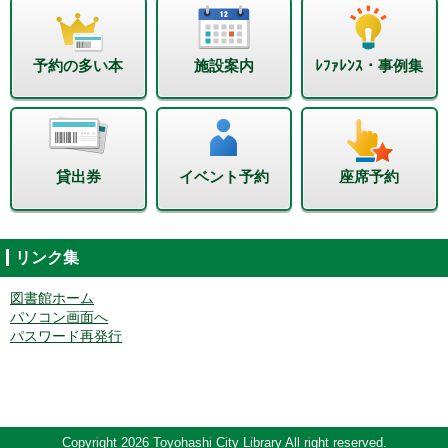
予約の多い本
施設案内
ﾚﾌｧﾚﾝｽ・事例集
貸出券
イベント予約
座席予約
リンク集
図書館ホーム
パソコン画面へ
パスワード再発行
Copyright 2026 Toyohashi City Library All right reserved.