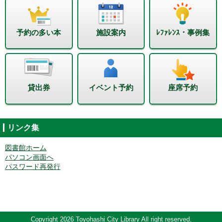
予約の多い本
施設案内
ﾚﾌｧﾚﾝｽ・事例集
貸出券
イベント予約
座席予約
リンク集
図書館ホーム
パソコン画面へ
パスワード再発行
Copyright 2026 Toyohashi City Library All right reserved.