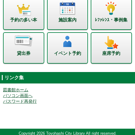
予約の多い本
施設案内
ﾚﾌｧﾚﾝｽ・事例集
貸出券
イベント予約
座席予約
リンク集
図書館ホーム
パソコン画面へ
パスワード再発行
Copyright 2026 Toyohashi City Library All right reserved.