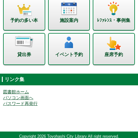
予約の多い本
施設案内
ﾚﾌｧﾚﾝｽ・事例集
貸出券
イベント予約
座席予約
リンク集
図書館ホーム
パソコン画面へ
パスワード再発行
Copyright 2026 Toyohashi City Library All right reserved.