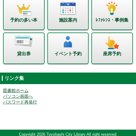
予約の多い本
施設案内
ﾚﾌｧﾚﾝｽ・事例集
貸出券
イベント予約
座席予約
リンク集
図書館ホーム
パソコン画面へ
パスワード再発行
Copyright 2026 Toyohashi City Library All right reserved.