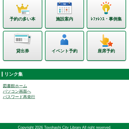
予約の多い本
施設案内
ﾚﾌｧﾚﾝｽ・事例集
貸出券
イベント予約
座席予約
リンク集
図書館ホーム
パソコン画面へ
パスワード再発行
Copyright 2026 Toyohashi City Library All right reserved.