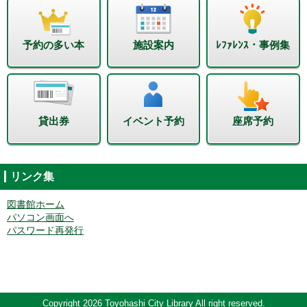
予約の多い本
施設案内
ﾚﾌｧﾚﾝｽ・事例集
貸出券
イベント予約
座席予約
リンク集
図書館ホーム
パソコン画面へ
パスワード再発行
Copyright 2026 Toyohashi City Library All right reserved.