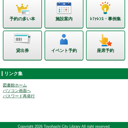
予約の多い本
施設案内
ﾚﾌｧﾚﾝｽ・事例集
貸出券
イベント予約
座席予約
リンク集
図書館ホーム
パソコン画面へ
パスワード再発行
Copyright 2026 Toyohashi City Library All right reserved.