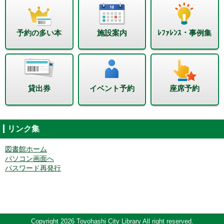
予約の多い本
施設案内
ﾚﾌｧﾚﾝｽ・事例集
貸出券
イベント予約
座席予約
リンク集
図書館ホーム
パソコン画面へ
パスワード再発行
Copyright 2026 Toyohashi City Library All right reserved.