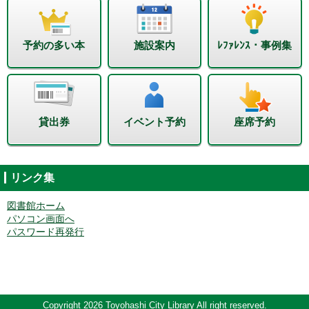
予約の多い本
施設案内
ﾚﾌｧﾚﾝｽ・事例集
貸出券
イベント予約
座席予約
リンク集
図書館ホーム
パソコン画面へ
パスワード再発行
Copyright 2026 Toyohashi City Library All right reserved.