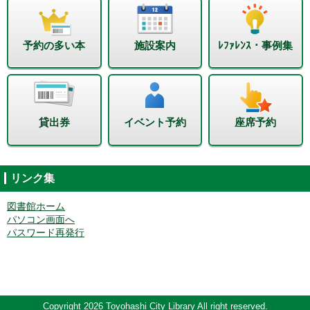
予約の多い本
施設案内
ﾚﾌｧﾚﾝｽ・事例集
貸出券
イベント予約
座席予約
リンク集
図書館ホーム
パソコン画面へ
パスワード再発行
Copyright 2026 Toyohashi City Library All right reserved.