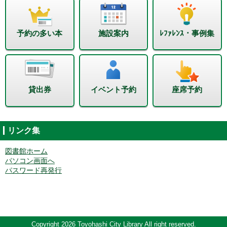
予約の多い本
施設案内
ﾚﾌｧﾚﾝｽ・事例集
貸出券
イベント予約
座席予約
リンク集
図書館ホーム
パソコン画面へ
パスワード再発行
Copyright 2026 Toyohashi City Library All right reserved.