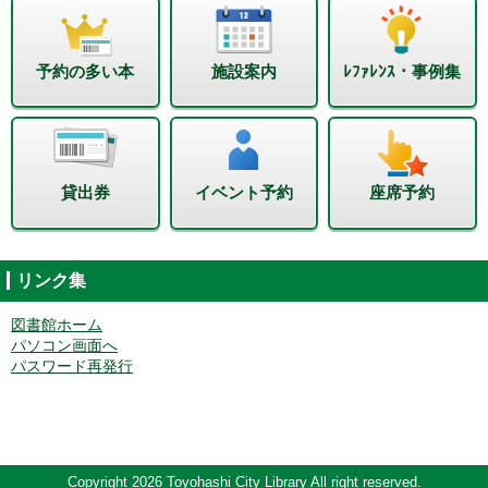
予約の多い本
施設案内
ﾚﾌｧﾚﾝｽ・事例集
貸出券
イベント予約
座席予約
リンク集
図書館ホーム
パソコン画面へ
パスワード再発行
Copyright 2026 Toyohashi City Library All right reserved.