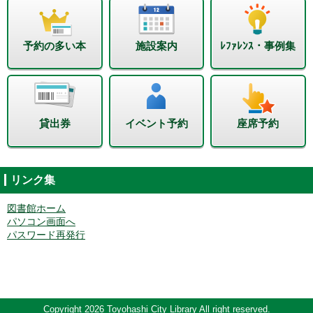
予約の多い本
施設案内
ﾚﾌｧﾚﾝｽ・事例集
貸出券
イベント予約
座席予約
リンク集
図書館ホーム
パソコン画面へ
パスワード再発行
Copyright 2026 Toyohashi City Library All right reserved.