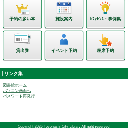
予約の多い本
施設案内
ﾚﾌｧﾚﾝｽ・事例集
貸出券
イベント予約
座席予約
リンク集
図書館ホーム
パソコン画面へ
パスワード再発行
Copyright 2026 Toyohashi City Library All right reserved.