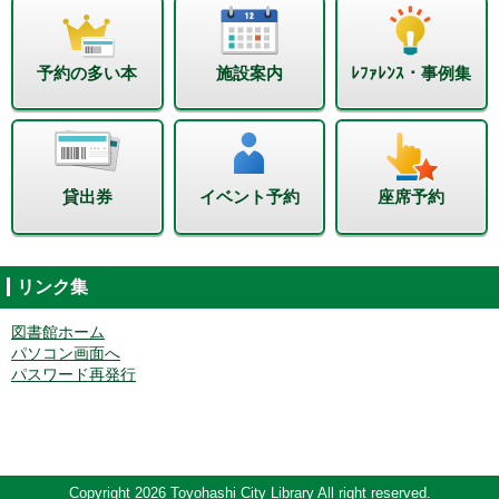
予約の多い本
施設案内
ﾚﾌｧﾚﾝｽ・事例集
貸出券
イベント予約
座席予約
リンク集
図書館ホーム
パソコン画面へ
パスワード再発行
Copyright 2026 Toyohashi City Library All right reserved.