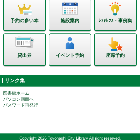
予約の多い本
施設案内
ﾚﾌｧﾚﾝｽ・事例集
貸出券
イベント予約
座席予約
リンク集
図書館ホーム
パソコン画面へ
パスワード再発行
Copyright 2026 Toyohashi City Library All right reserved.