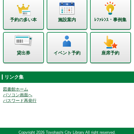
予約の多い本
施設案内
ﾚﾌｧﾚﾝｽ・事例集
貸出券
イベント予約
座席予約
リンク集
図書館ホーム
パソコン画面へ
パスワード再発行
Copyright 2026 Toyohashi City Library All right reserved.