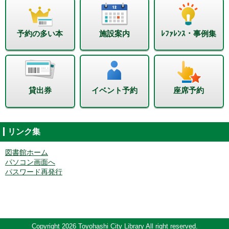
予約の多い本
施設案内
ﾚﾌｧﾚﾝｽ・事例集
貸出券
イベント予約
座席予約
リンク集
図書館ホーム
パソコン画面へ
パスワード再発行
Copyright 2026 Toyohashi City Library All right reserved.