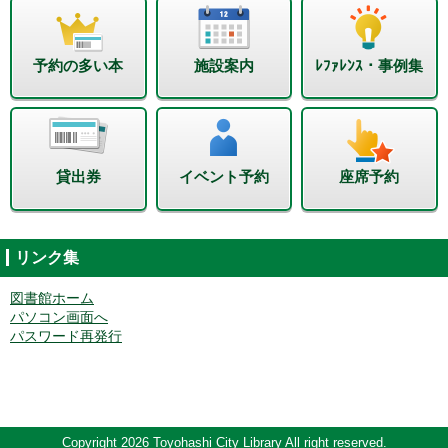
予約の多い本
施設案内
ﾚﾌｧﾚﾝｽ・事例集
貸出券
イベント予約
座席予約
リンク集
図書館ホーム
パソコン画面へ
パスワード再発行
Copyright 2026 Toyohashi City Library All right reserved.