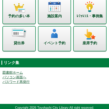
予約の多い本
施設案内
ﾚﾌｧﾚﾝｽ・事例集
貸出券
イベント予約
座席予約
リンク集
図書館ホーム
パソコン画面へ
パスワード再発行
Copyright 2026 Toyohashi City Library All right reserved.