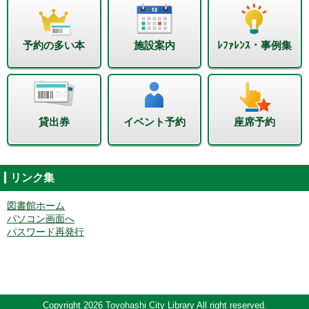
予約の多い本
施設案内
ﾚﾌｧﾚﾝｽ・事例集
貸出券
イベント予約
座席予約
リンク集
図書館ホーム
パソコン画面へ
パスワード再発行
Copyright 2026 Toyohashi City Library All right reserved.