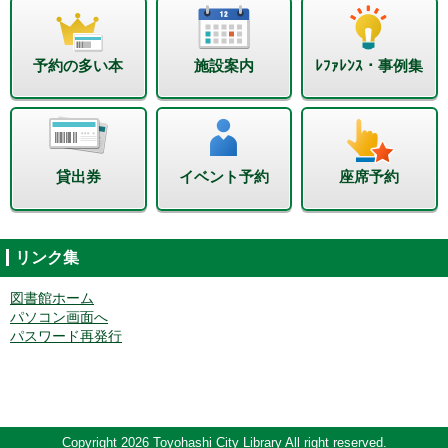
予約の多い本
施設案内
ﾚﾌｧﾚﾝｽ・事例集
貸出券
イベント予約
座席予約
リンク集
図書館ホーム
パソコン画面へ
パスワード再発行
Copyright 2026 Toyohashi City Library All right reserved.