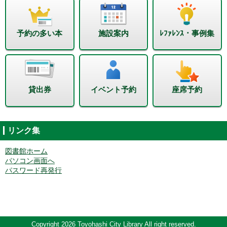
予約の多い本
施設案内
ﾚﾌｧﾚﾝｽ・事例集
貸出券
イベント予約
座席予約
リンク集
図書館ホーム
パソコン画面へ
パスワード再発行
Copyright 2026 Toyohashi City Library All right reserved.