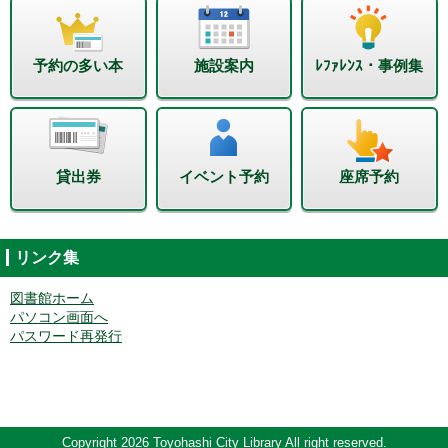
予約の多い本
施設案内
ﾚﾌｧﾚﾝｽ・事例集
貸出券
イベント予約
座席予約
リンク集
図書館ホーム
パソコン画面へ
パスワード再発行
Copyright 2026 Toyohashi City Library All right reserved.