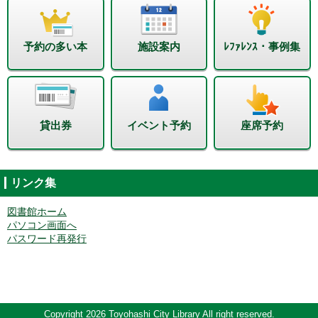
予約の多い本
施設案内
ﾚﾌｧﾚﾝｽ・事例集
貸出券
イベント予約
座席予約
リンク集
図書館ホーム
パソコン画面へ
パスワード再発行
Copyright 2026 Toyohashi City Library All right reserved.