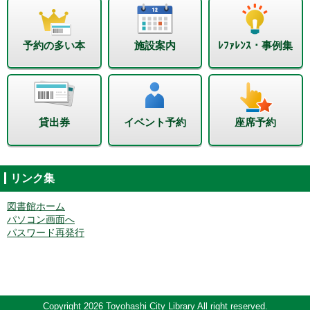
予約の多い本
施設案内
ﾚﾌｧﾚﾝｽ・事例集
貸出券
イベント予約
座席予約
リンク集
図書館ホーム
パソコン画面へ
パスワード再発行
Copyright 2026 Toyohashi City Library All right reserved.