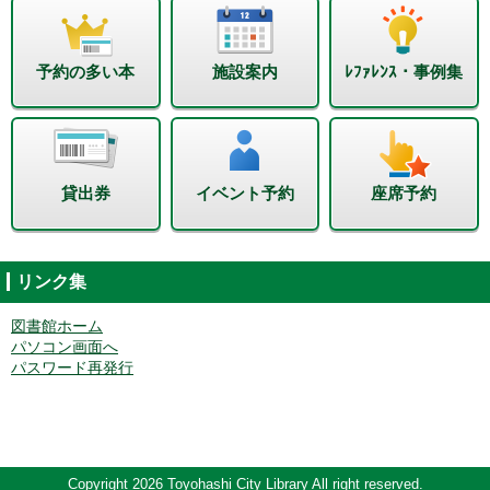
予約の多い本
施設案内
ﾚﾌｧﾚﾝｽ・事例集
貸出券
イベント予約
座席予約
リンク集
図書館ホーム
パソコン画面へ
パスワード再発行
Copyright 2026 Toyohashi City Library All right reserved.