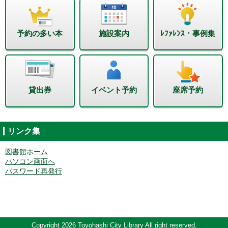
予約の多い本
施設案内
ﾚﾌｧﾚﾝｽ・事例集
貸出券
イベント予約
座席予約
リンク集
図書館ホーム
パソコン画面へ
パスワード再発行
Copyright 2026 Toyohashi City Library All right reserved.