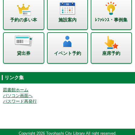
予約の多い本
施設案内
ﾚﾌｧﾚﾝｽ・事例集
貸出券
イベント予約
座席予約
リンク集
図書館ホーム
パソコン画面へ
パスワード再発行
Copyright 2026 Toyohashi City Library All right reserved.