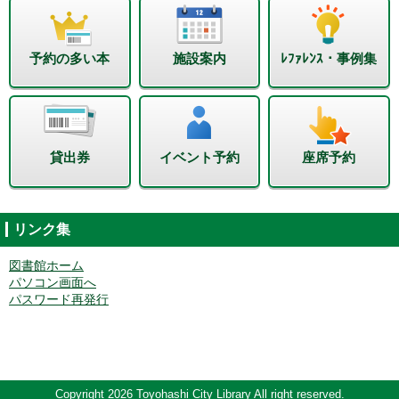
予約の多い本
施設案内
ﾚﾌｧﾚﾝｽ・事例集
貸出券
イベント予約
座席予約
リンク集
図書館ホーム
パソコン画面へ
パスワード再発行
Copyright 2026 Toyohashi City Library All right reserved.