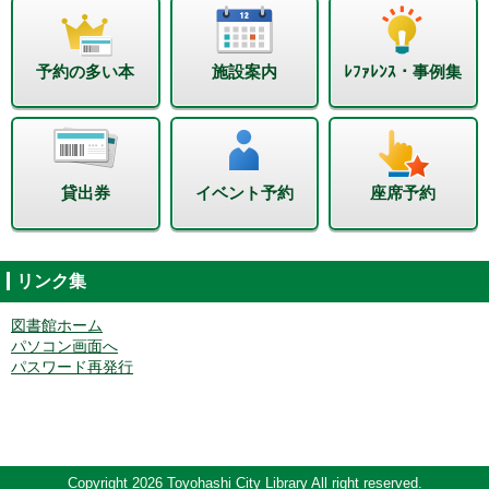
予約の多い本
施設案内
ﾚﾌｧﾚﾝｽ・事例集
貸出券
イベント予約
座席予約
リンク集
図書館ホーム
パソコン画面へ
パスワード再発行
Copyright 2026 Toyohashi City Library All right reserved.