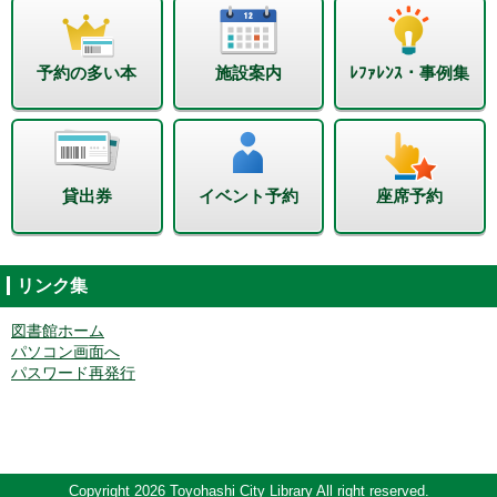
予約の多い本
施設案内
ﾚﾌｧﾚﾝｽ・事例集
貸出券
イベント予約
座席予約
リンク集
図書館ホーム
パソコン画面へ
パスワード再発行
Copyright 2026 Toyohashi City Library All right reserved.