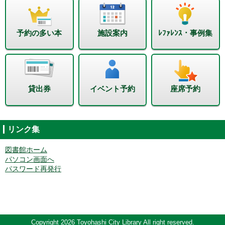
予約の多い本
施設案内
ﾚﾌｧﾚﾝｽ・事例集
貸出券
イベント予約
座席予約
リンク集
図書館ホーム
パソコン画面へ
パスワード再発行
Copyright 2026 Toyohashi City Library All right reserved.