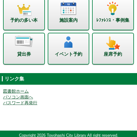
予約の多い本
施設案内
ﾚﾌｧﾚﾝｽ・事例集
貸出券
イベント予約
座席予約
リンク集
図書館ホーム
パソコン画面へ
パスワード再発行
Copyright 2026 Toyohashi City Library All right reserved.