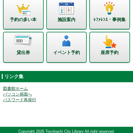
予約の多い本
施設案内
ﾚﾌｧﾚﾝｽ・事例集
貸出券
イベント予約
座席予約
リンク集
図書館ホーム
パソコン画面へ
パスワード再発行
Copyright 2026 Toyohashi City Library All right reserved.