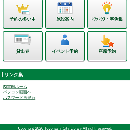
予約の多い本
施設案内
ﾚﾌｧﾚﾝｽ・事例集
貸出券
イベント予約
座席予約
リンク集
図書館ホーム
パソコン画面へ
パスワード再発行
Copyright 2026 Toyohashi City Library All right reserved.