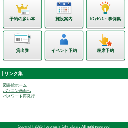
予約の多い本
施設案内
ﾚﾌｧﾚﾝｽ・事例集
貸出券
イベント予約
座席予約
リンク集
図書館ホーム
パソコン画面へ
パスワード再発行
Copyright 2026 Toyohashi City Library All right reserved.