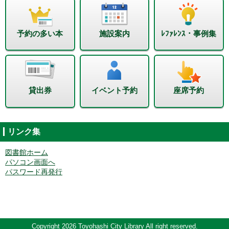
予約の多い本
施設案内
ﾚﾌｧﾚﾝｽ・事例集
貸出券
イベント予約
座席予約
リンク集
図書館ホーム
パソコン画面へ
パスワード再発行
Copyright 2026 Toyohashi City Library All right reserved.