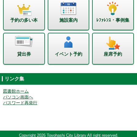
予約の多い本
施設案内
ﾚﾌｧﾚﾝｽ・事例集
貸出券
イベント予約
座席予約
リンク集
図書館ホーム
パソコン画面へ
パスワード再発行
Copyright 2026 Toyohashi City Library All right reserved.