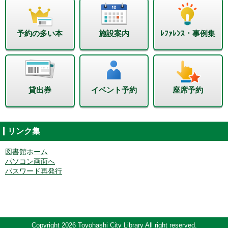
予約の多い本
施設案内
ﾚﾌｧﾚﾝｽ・事例集
貸出券
イベント予約
座席予約
リンク集
図書館ホーム
パソコン画面へ
パスワード再発行
Copyright 2026 Toyohashi City Library All right reserved.